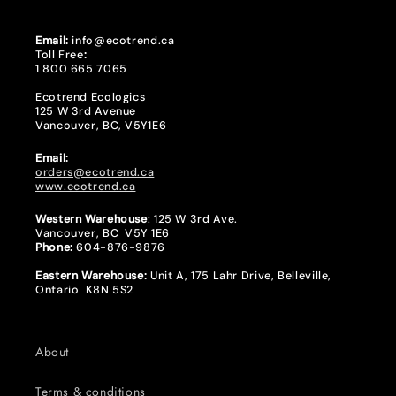
Email:
info@ecotrend.ca
Toll Free
:
1 800 665 7065
Ecotrend Ecologics
125 W 3rd Avenue
Vancouver, BC, V5Y1E6
Email:
orders@ecotrend.ca
www.ecotrend.ca
Western Warehouse
: 125 W 3rd Ave.
Vancouver, BC V5Y 1E6
Phone:
604-876-9876
Eastern Warehouse:
Unit A, 175 Lahr Drive, Belleville,
Ontario K8N 5S2
About
Terms & conditions