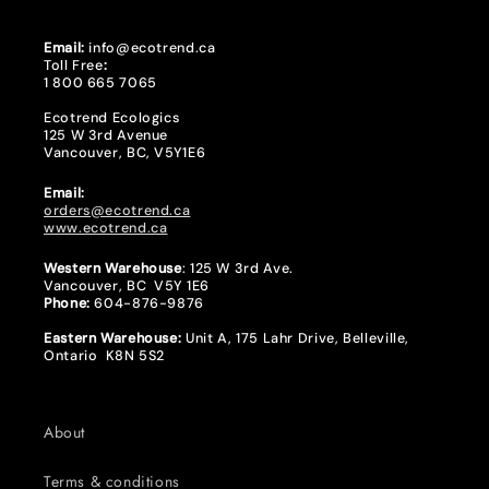
Email:
info@ecotrend.ca
Toll Free
:
1 800 665 7065
Ecotrend Ecologics
125 W 3rd Avenue
Vancouver, BC, V5Y1E6
Email:
orders@ecotrend.ca
www.ecotrend.ca
Western Warehouse
: 125 W 3rd Ave.
Vancouver, BC V5Y 1E6
Phone:
604-876-9876
Eastern Warehouse:
Unit A, 175 Lahr Drive, Belleville,
Ontario K8N 5S2
About
Terms & conditions