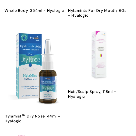
n
Hylamints For Dry Mouth, 60s
Whole Body, 354ml - Hyalogic
- Hyalogic
:
Hair/Scalp Spray, 118ml -
Hyalogic
Hylamist™ Dry Nose, 44ml -
Hyalogic