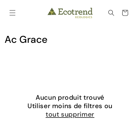
et
passer
Panier
au
contenu
C
Ac Grace
o
l
l
e
Aucun produit trouvé
c
Utiliser moins de filtres ou
t
tout supprimer
i
o