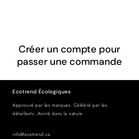
n
:
Créer un compte pour
passer une commande
Ecotrend Écologiques
Approuvé par les marques. Célébré par les
détaillants. Ancré dans la nature.
info@ecotrend.ca